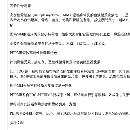
高發性骨髓瘤
高發性骨髓瘤（multiple myeloma， MM）是临床常見的血液體
表示為為血钙增高、骨痛、血虚、傳染和肾脏侵害等。 診玄關門尺寸，断MM
估。
因為MM的临床表示缺少特异性，很多大夫會把它當做简略的血虚、風湿或腰
高發性骨髓瘤影象學查抄法子有CT、MRI、PET/CT、PET/MR。
PET/MR查抄高發性骨髓瘤特色
评價骨髓受累，辨别良、恶性椎體骨折及评估实體脏器受累
18F-FDG 是一種與葡萄糖布局類似的放射性核素标識表记标帜化合物，其可
摄入。而MR被認為是评價骨髓受累的金尺度，并可用于辨别良、恶性椎體骨
用于MM疾病初期診断和复發监测一體化
PET/MR整合FDG-PET與MR雙模态上風，可切确举行形态學和功效成像
供给明白的診断和辨别診断思绪另外一方面
PET與MR可相互弥补，活络、周全地顯示病灶的部位和数目，為MM正确診
参考文献