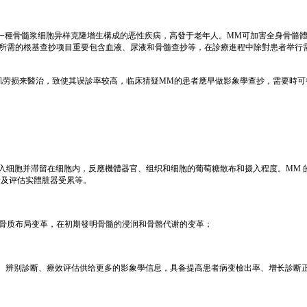
系疾病之一，是一種骨髓浆细胞异样克隆增生構成的恶性疾病，高發于老年人。MM可加害全
 所需的根基查抄项目重要包含血液、尿液和骨髓查抄等，在診療進程中除對患者举
肌劳损来醫治，致使其误診率较高，临床猜疑MM的患者應早做影象學查抄，需要時可
進入细胞并滞留在细胞内，反應機體器官、组织和细胞的葡萄糖散布和摄入程度。MM 的骨
折及评估实體脏器受累等。
，先于骨质布局变革，在初期發明骨髓的浸润和骨骼代谢的变革；
断、辨别診断、療效评估供给更多的影象學信息，具备提高患者病变檢出率、增长診断