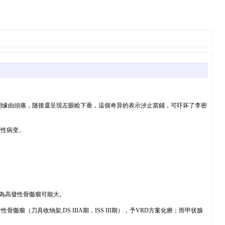
不明缘由頭痛，随後還呈現左眼睑下垂，這個奇异的表示汐止當鋪，可吓坏了李密
移性病变。
酌為高發性骨髓瘤可能大。
具收纳架,DS IIIA期，ISS III期），予VRD方案化療；而甲状腺