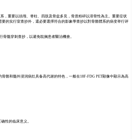
身骨骼體系，重要以頭颅、脊柱、四肢及骨盆多見，骨质粉碎以溶骨性為主。重要症状
行需要的实行室查抄外，還必要選擇符合的影象學查抄以對骨骼體系的病变举行评
行骨髓穿刺查抄，以避免耽搁患者醫治機會。
骼和髓外浸润病灶具备高代谢的特色，一般在18F-FDG PET顯像中顯示為高
正确性的临床意义。