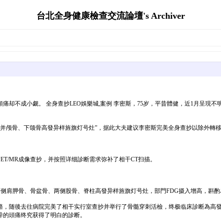
台北全身健康檢查交流論壇's Archiver
却不成小觑。 全身查抄LEO娛樂城,案例 李密斯，75岁，平昔體健，近1月呈現
位，并颅骨、下颌骨高發异样旌旗灯号灶”，据此大夫建议李密斯完美全身查抄以除外轉
T/MR成像查抄，并按照详细診断需求弥补了相干CT扫描。
、两侧肩胛骨、骨盆骨、两侧股骨、脊柱高發异样旌旗灯号灶，部門FDG摄入增高，斟
後去往病院完美了相干实行室查抄并举行了骨髓穿刺活檢，终极临床診断為高發性骨髓瘤（刀
异的頭痛终究获得了明白的診断。