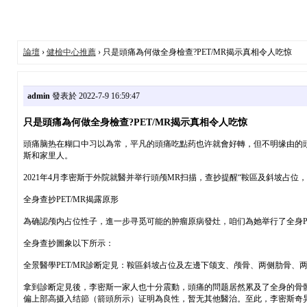
論壇
›
健檢中心推薦
› 只是頭痛為何做全身檢查?PET/MR揭示真相令人吃惊
admin
發表於 2022-7-9 16:59:47
只是頭痛為何做全身檢查?PET/MR揭示真相令人吃惊
頭痛脑热在糊口中习以為常，平凡的頭痛吃點药也许就會好轉，但不明缘由的頭痛
斯和家里人。
2021年4月李密斯于外院就醫并举行頭颅MR扫描，查抄提醒“鞍區及斜坡占
全身查抄PET/MR揭露原形
為确認颅内占位性子，進一步寻觅可能的肿瘤原病發灶，咱们為她举行了全身PE
全身查抄圖象以下所示：
全景醫學PET/MR診断定見：鞍區斜坡占位及左邊下颌支、颅骨、两侧肋骨
拿到診断定見後，李密斯一家人也十分震動，頭痛的問题居然累及了全身的骨骼，随
偏上部高摄入结節（箭頭所示）证明為良性，暂无其他醫治。至此，李密斯奇