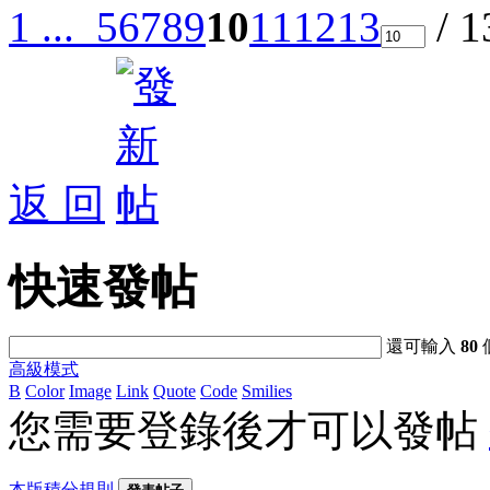
1 ...
5
6
7
8
9
10
11
12
13
/ 
返 回
快速發帖
還可輸入
80
高級模式
B
Color
Image
Link
Quote
Code
Smilies
您需要登錄後才可以發帖
本版積分規則