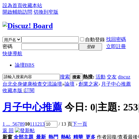
設為首頁
收藏本站
開啟輔助訪問
切換到窄版
找回密碼
自動登錄
密碼
立即註冊
登錄
快捷導航
論壇
BBS
搜索
熱搜:
活動
交友
discuz
搜索
台北全身健康檢查交流論壇
»
論壇
›
創業之家
›
月子中心推薦
收藏本版
|
訂閱
月子中心推薦
今日:
0
|
主題:
253
1 ...
5
6
7
8
9
10
11
12
13
/ 13 頁
下一頁
返 回
新窗
全部主題
最新
熱門
熱帖
精華
更多
作者
回復/查看
最後