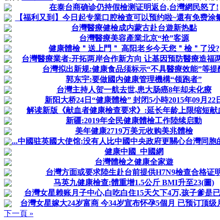
在泰台商确诊仍持假檢测证明返台,台灣網民怒了!
【福利又到】今日起专業口腔檢查可以预约啦~還有免费涂氟或
台灣醫療健檢成内蒙古赴台遊新热點
台灣醫療美容產業北京“抢”客源
健康體檢＂送上門＂ 高阳老乡今天您＂檢＂了没?
台灣醫療業者:开拓两岸合作新方向 让基因预防醫療造福
台灣拟出新规:健康食品须标示“不具醫療效能”等提
郭东宇:要做國内健康管理機構“领跑者”
台灣主持人贺一航去世,患大肠癌8年却未化療
新阳大桥24日“健康體檢” 封闭5小時2015年09月22
解读新版《献血者健康檢查要求》:延长年龄上限缩短献
新疆:2019年全民健康體檢工作陸续启動
美年健康2719万美元收购美兆體檢
...中國驻英國大使馆:没有人比中國中央政府更關心台灣同胞
健康中國_中國網
台灣體檢之健康全家遊
台灣方面或要求陸生赴台前提供H7N9檢查合格证
马英九健康檢查:體重增1.5公斤 BMI升至23(圖)
台灣女星赖账月子中心,白吃白住15天欠下4万,孩子爹是
台灣女星嫁大24岁富商 今34岁宣布怀孕5個月 已预订顶
下一頁 »