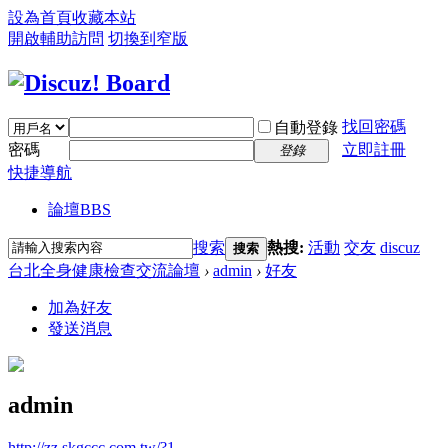
設為首頁
收藏本站
開啟輔助訪問
切換到窄版
找回密碼
自動登錄
密碼
立即註冊
登錄
快捷導航
論壇
BBS
搜索
熱搜:
活動
交友
discuz
搜索
台北全身健康檢查交流論壇
›
admin
›
好友
加為好友
發送消息
admin
http://zz.skgccc.com.tw/?1