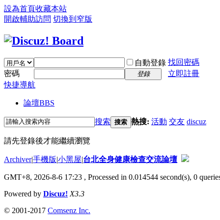
設為首頁
收藏本站
開啟輔助訪問
切換到窄版
找回密碼
自動登錄
密碼
立即註冊
登錄
快捷導航
論壇
BBS
搜索
熱搜:
活動
交友
discuz
搜索
請先登錄後才能繼續瀏覽
Archiver
|
手機版
|
小黑屋
|
台北全身健康檢查交流論壇
GMT+8, 2026-8-6 17:23
, Processed in 0.014544 second(s), 0 queries
Powered by
Discuz!
X3.3
© 2001-2017
Comsenz Inc.