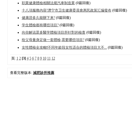
职業健康體檢相關法规汽車制造業
(0篇回復)
十八項服務內容!濟宁市卫生健康委員會惠民政策汇编發布
(0篇回復)
健康證多久能辦下来?
(0篇回復)
学生體檢都有哪些項目?
(0篇回復)
向你解说眾多醫学體檢項目所针對的檢查
(0篇回復)
给父母量身定做一套體檢,需要哪些項目?
(0篇回復)
女性體檢全攻略❗不同年龄段女性适合的體檢項目大不...
(0篇回復)
頁:
1
2
[3]
4
5
6
7
8
9
10
11
12
查看完整版本:
減肥診所推薦