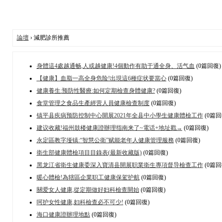
論壇
› 減肥診所推薦
身體這4處越通畅,人或越健康!4個動作有助于通全身、活气血
(0篇回復)
【健康】血脂一高全身危险!出現這6種症状要當心
(0篇回復)
健康養生:预防性醫療:如何定期檢查身體健康?
(0篇回復)
食堂管理之食品生產經营人員健康檢查制度
(0篇回復)
镇平县疾病预防控制中心開展2021年全县中小學生健康體檢工作
(0篇回
建议收藏!福州鼓楼健康證辦理指南来了~電话+地址戳→
(0篇回復)
永定區教字垭镇:“智慧公衛”赋能老年人健康管理服務
(0篇回復)
衛生部健康體檢項目目錄表(最新收藏版)
(0篇回復)
黑龙江省衛生健康委深入寶清县開展职業衛生專項督导檢查工作
(0篇回
暖心體檢!為辖區企業职工健康保駕护航
(0篇回復)
關爱女人健康,從定期做好妇科檢查開始
(0篇回復)
呵护女性健康,妇科檢查必不可少!
(0篇回復)
海口健康證辦理地點
(0篇回復)