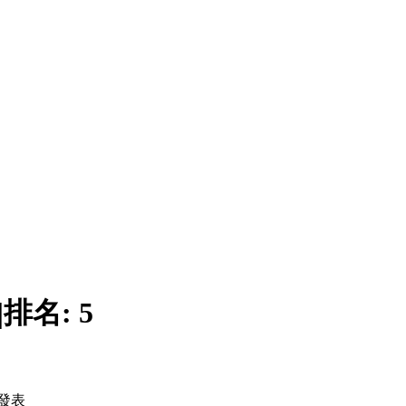
|
排名:
5
發表