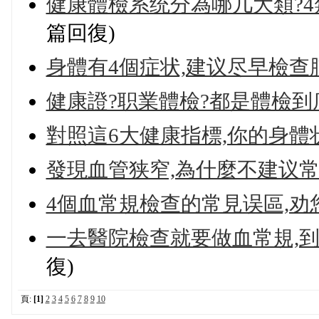
健康體檢系统分為哪几大類?
篇回復)
身體有4個症状,建议尽早檢查
健康證?职業體檢?都是體檢到
對照這6大健康指標,你的身體
發現血管狭窄,為什麼不建议常
4個血常規檢查的常見误區,劝
一去醫院檢查就要做血常規,
復)
頁:
[1]
2
3
4
5
6
7
8
9
10