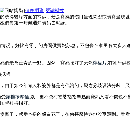
|
倒序瀏覽
|
閱讀模式
的晓得醫疗方面的常识，若是寶妈的伤口呈現問題或寶寶呈現甚
她們會第一時候通知寶妈去就診。
體情况，好比有零丁的房間供寶妈苏息，不會像在家里有太多人
妈們最為垂青的一點。固然，寶妈吃好了天然
檸檬片
,有乳汁供
媳抵牾。
，由于如今年青人和婆婆都是有代沟的，觀念分歧设法分歧，
而受
頸椎按摩儀
,累，更不會有婆婆指指导點而寶妈又看不惯说不
顾帮衬得很好。
懊悔了，感受本身的錢白花了，彷佛甚麼待遇也没享遭到。看看