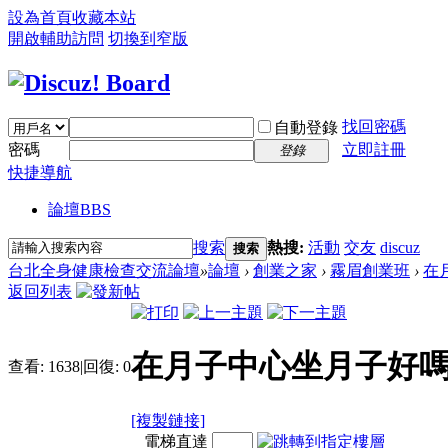
設為首頁
收藏本站
開啟輔助訪問
切換到窄版
找回密碼
自動登錄
密碼
立即註冊
登錄
快捷導航
論壇
BBS
搜索
熱搜:
活動
交友
discuz
搜索
台北全身健康檢查交流論壇
»
論壇
›
創業之家
›
霧眉創業班
›
在
返回列表
在月子中心坐月子好嗎
查看:
1638
|
回復:
0
[複製鏈接]
電梯直達