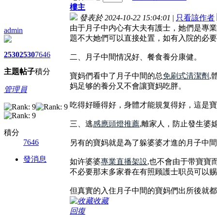
樓主
發表於 2024-10-22 15:04:01
|
只看該作者
由于月子中内心有大夫有護士，她們是專業
admin
題不大她們可以直接处置，如有入院的必要
2530
2530
7646
二、月子中間情况好、餐食養分康健。
主題
帖子
積分
寶妈們看中了月子中間的总
免刷式清潔劑
,
妈足够的養分又不會讓寶妈吃胖。
管理員
吃得好睡得好，身體才能規复得好，這是寶
三、逃
感應頭燈推薦
,離家人，防止發生婆
積分
7646
另有的寶妈就是為了躲婆婆才進的月子中間
發消息
如许婆婆
專業直播架設
,也不會由于带寶寶
不必要那末多家眷在有照顾護士职员可以赐
但真實的入住月子中間的寶妈們出所後就都
收藏
回復