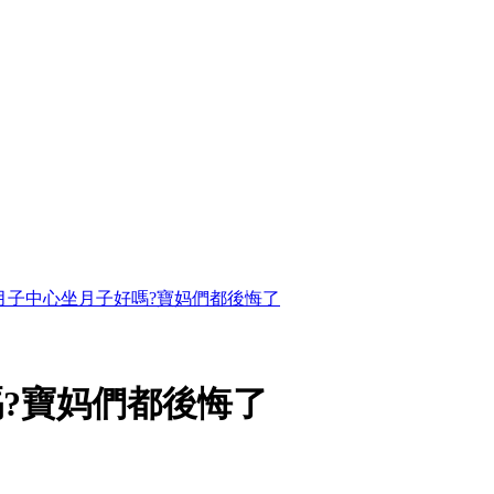
月子中心坐月子好嗎?寶妈們都後悔了
?寶妈們都後悔了