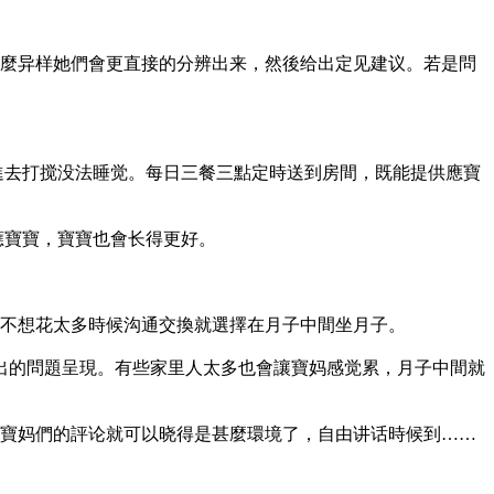
麼异样她們會更直接的分辨出来，然後给出定见建议。若是問
進去打搅没法睡觉。每日三餐三點定時送到房間，既能提供應寶
應寶寶，寶寶也會长得更好。
又不想花太多時候沟通交換就選擇在月子中間坐月子。
出的問題呈現。有些家里人太多也會讓寶妈感觉累，月子中間就
寶妈們的評论就可以晓得是甚麼環境了，自由讲话時候到……