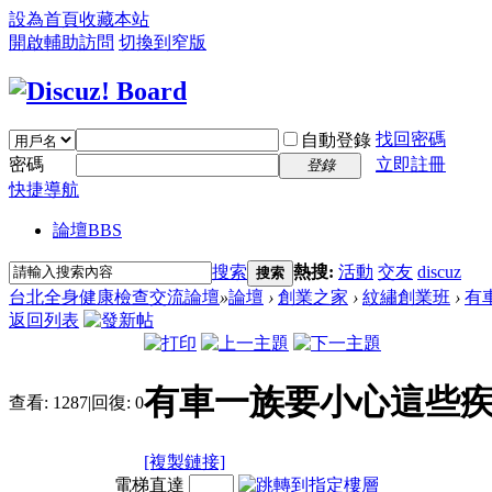
設為首頁
收藏本站
開啟輔助訪問
切換到窄版
找回密碼
自動登錄
密碼
立即註冊
登錄
快捷導航
論壇
BBS
搜索
熱搜:
活動
交友
discuz
搜索
台北全身健康檢查交流論壇
»
論壇
›
創業之家
›
紋繡創業班
›
有
返回列表
有車一族要小心這些疾
查看:
1287
|
回復:
0
[複製鏈接]
電梯直達