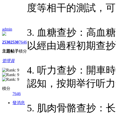
度等相干的測試，可
admin
3. 血糖查抄：高
2530
2530
7646
以經由過程初期查抄
主題
帖子
積分
管理員
4. 听力查抄：開
認知，按期举行听力
積分
7646
發消息
5. 肌肉骨骼查抄