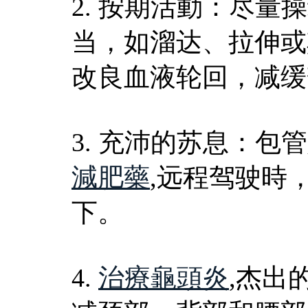
2. 按期活動：尽
当，如溜达、拉伸或
改良血液轮回，减缓
3. 充沛的苏息：
減肥藥
,远程驾驶時
下。
4.
治療龜頭炎
,杰出