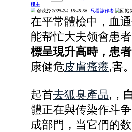
樓主
發表於 2025-2-1 16:45:56
|
只看該作者
在平常體檢中，血通
能帮忙大夫领會患者
標呈現升高時，患者
康健危
皮膚瘙癢
,害
起首
去狐臭產品
,，
體正在與传染作斗争
成部門，当它們的数