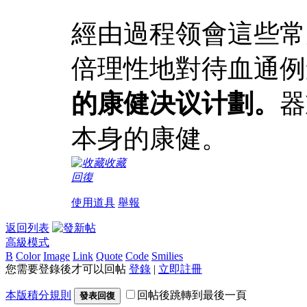
經由過程领會這些常
倍理性地對待血通例
的康健决议计劃。
器
本身的康健。
收藏
回復
使用道具
舉報
返回列表
高級模式
B
Color
Image
Link
Quote
Code
Smilies
您需要登錄後才可以回帖
登錄
|
立即註冊
本版積分規則
回帖後跳轉到最後一頁
發表回復