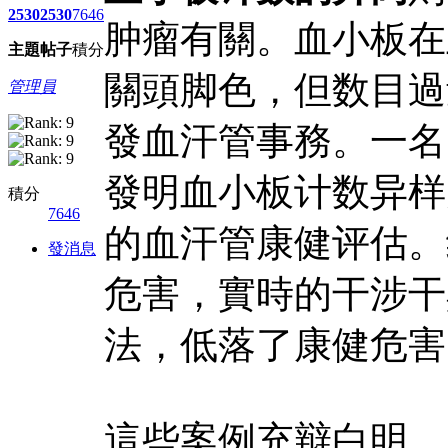
2530
2530
7646
肿瘤有關。血小板在
主題
帖子
積分
關頭脚色，但数目過
管理員
發血汗管事務。一名
發明血小板计数异样
積分
7646
的血汗管康健评估。
發消息
危害，實時的干涉干
法，低落了康健危害
這些案例充辩白明，