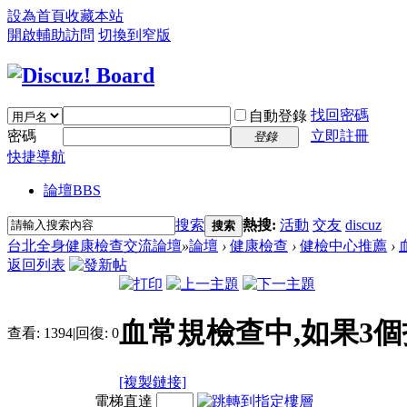
設為首頁
收藏本站
開啟輔助訪問
切換到窄版
找回密碼
自動登錄
密碼
立即註冊
登錄
快捷導航
論壇
BBS
搜索
熱搜:
活動
交友
discuz
搜索
台北全身健康檢查交流論壇
»
論壇
›
健康檢查
›
健檢中心推薦
›
返回列表
血常規檢查中,如果3個
查看:
1394
|
回復:
0
[複製鏈接]
電梯直達