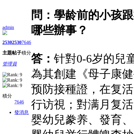
問：學龄前的小孩跟
哪些辦事？
admin
2530
2530
7646
主題
帖子
積分
答：
针對0-6岁的
管理員
為其創建《母子康健
预防接種證，在复活
積分
行访視；對满月复活
7646
發消息
婴幼兒豢养、發育、