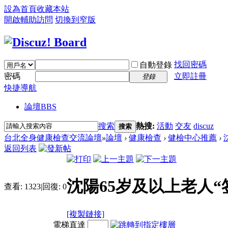
設為首頁
收藏本站
開啟輔助訪問
切換到窄版
找回密碼
自動登錄
密碼
立即註冊
登錄
快捷導航
論壇
BBS
搜索
熱搜:
活動
交友
discuz
搜索
台北全身健康檢查交流論壇
»
論壇
›
健康檢查
›
健檢中心推薦
›
返回列表
沈陽65岁及以上老人
查看:
1323
|
回復:
0
[複製鏈接]
電梯直達