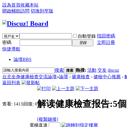
設為首頁
收藏本站
開啟輔助訪問
切換到窄版
找回密碼
自動登錄
密碼
立即註冊
登錄
快捷導航
論壇
BBS
搜索
熱搜:
活動
交友
discuz
搜索
台北全身健康檢查交流論壇
»
論壇
›
健康檢查
›
健檢中心推薦
›
返回列表
解读健康檢查报告:5
查看:
1413
|
回復:
0
[複製鏈接]
電梯直達