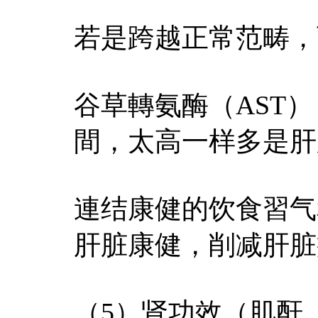
若是跨越正常范畴，
谷草轉氨酶（AST）：
間，太高一样多是肝
連结康健的饮食習气
肝脏康健，削减肝脏
（5）肾功效（肌酐