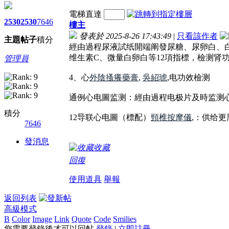
電梯直達
2530
2530
7646
樓主
發表於 2025-8-26 17:43:49
|
只看該作者
主題
帖子
積分
經由過程尿液試纸開端阐發尿糖、尿卵白、
维生素C、微量白卵白等12項指標，檢测肾
管理員
4、心
外陰搔癢藥膏
,
吳紹琥
,电功效檢测
通例心电圖监测：經由過程电极片及時监测
積分
12导联心电圖（標配）
頸椎按摩儀
,：供给
7646
發消息
收藏
回復
使用道具
舉報
返回列表
高級模式
B
Color
Image
Link
Quote
Code
Smilies
您需要登錄後才可以回帖
登錄
|
立即註冊