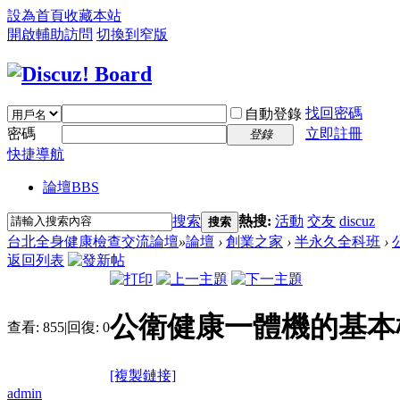
設為首頁
收藏本站
開啟輔助訪問
切換到窄版
找回密碼
自動登錄
密碼
立即註冊
登錄
快捷導航
論壇
BBS
搜索
熱搜:
活動
交友
discuz
搜索
台北全身健康檢查交流論壇
»
論壇
›
創業之家
›
半永久全科班
›
返回列表
公衛健康一體機的基本
查看:
855
|
回復:
0
[複製鏈接]
admin