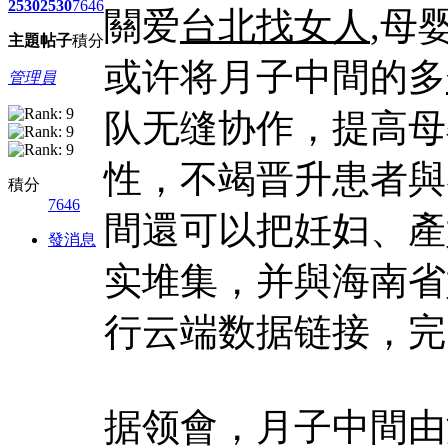
2530
2530
7646
關爱
台北找女人
,母
主題
帖子
積分
或许将月子中間的多
管理員
队无缝协作，提高母
性，不竭晋升患者與
積分
7646
間還可以把妊妇、產
發消息
实堆集，并與海南省
行云端数据链接，完
据领會，月子中間由