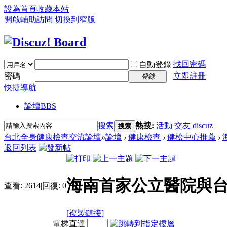
設為首頁
收藏本站
開啟輔助訪問
切換到窄版
找回密碼
自動登錄
密碼
立即註冊
登錄
快捷導航
論壇
BBS
搜索
熱搜:
活動
交友
discuz
搜索
台北全身健康檢查交流論壇
»
論壇
›
健康檢查
›
健檢中心推薦
›
返回列表
海南首家公立醫院與
查看:
2614
|
回復:
0
[複製鏈接]
電梯直達