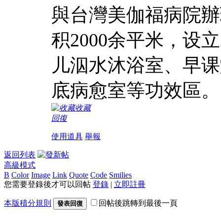
與台灣美伽福病院辦
积2000余平米，设
儿泅水沐浴室、早课
底病愈室等功效區。
收藏
回復
使用道具
舉報
返回列表
高級模式
B
Color
Image
Link
Quote
Code
Smilies
您需要登錄後才可以回帖
登錄
|
立即註冊
本版積分規則
回帖後跳轉到最後一頁
發表回復