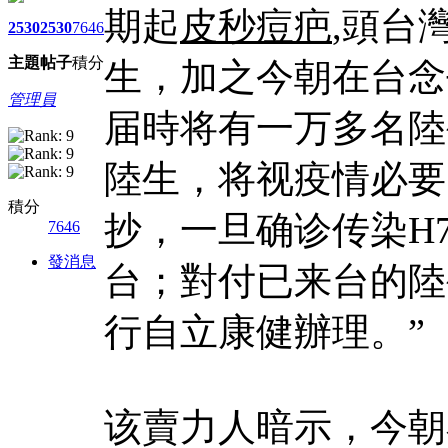
期起
皮秒痘疤
,頭台
2530
2530
7646
主題
帖子
積分
生，加之今朝在台念
管理員
届時将有一万多名陸
陸生，将视疫情必要
積分
抄，一旦确诊传染H
7646
發消息
台；對付已来台的陸
行自立康健辦理。”
该賣力人暗示，今朝