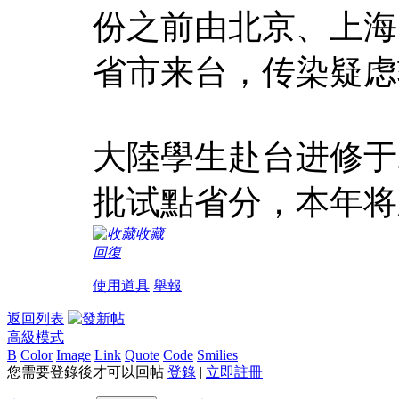
份之前由北京、上海
省市来台，传染疑虑
大陸學生赴台进修于2
批试點省分，本年将
收藏
回復
使用道具
舉報
返回列表
高級模式
B
Color
Image
Link
Quote
Code
Smilies
您需要登錄後才可以回帖
登錄
|
立即註冊