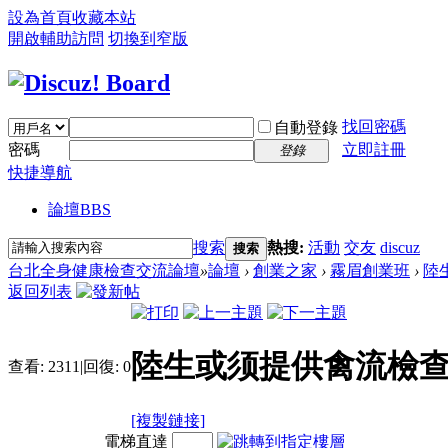
設為首頁
收藏本站
開啟輔助訪問
切換到窄版
找回密碼
自動登錄
密碼
立即註冊
登錄
快捷導航
論壇
BBS
搜索
熱搜:
活動
交友
discuz
搜索
台北全身健康檢查交流論壇
»
論壇
›
創業之家
›
霧眉創業班
›
陸
返回列表
陸生或须提供禽流檢
查看:
2311
|
回復:
0
[複製鏈接]
電梯直達