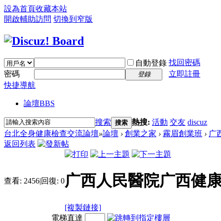
設為首頁
收藏本站
開啟輔助訪問
切換到窄版
找回密碼
自動登錄
密碼
立即註冊
登錄
快捷導航
論壇
BBS
搜索
熱搜:
活動
交友
discuz
搜索
台北全身健康檢查交流論壇
»
論壇
›
創業之家
›
霧眉創業班
›
广
返回列表
广西人民醫院广西健
查看:
2456
|
回復:
0
[複製鏈接]
電梯直達