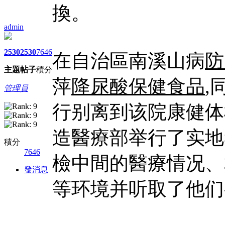
換。
admin
2530
2530
7646
在自治區南溪山病
防
主題
帖子
積分
萍
降尿酸保健食品
,
管理員
行别离到该院康健体
造醫療部举行了实地
積分
7646
檢中間的醫療情况、
發消息
等环境并听取了他们